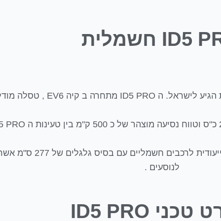
ID5 חשמלית
כל זאת כאשר הוא בנוי על שלדת חט
לנוסעים .
כני ID5 PRO