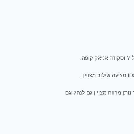
יבת ה- ID החשמלית וייעודית לרכבים חשמליים עם בסיס גלגלים של 277 ס"מ אשר נותן מרווח מצויין גם לנהג וגם