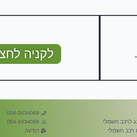
לקניה לחצו
054-3434069
ג לרכב חשמלי
054-3434069
 רכב חשמלי
הודעה