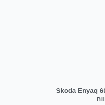
ק 60 - Skoda Enyaq 60 SUV
וח