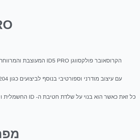
 PRO
הקרוסאובר פולקסווגן ID5 PRO המעוצבת והמרווחת הגיע לישראל. ה ID5 PRO מתחרה ב קיה EV6 , טסלה מודל Y וסקודה אניאק קופה.
עם עיצוב מודרני וספורטיבי בנוסף לביצועים כגון 204 כ"ס וטווח נסיעה מוצהר של כ 500 ק"מ בין טעינות ה ID5 PRO מציעה שילוב מצויין .
מפרט ט